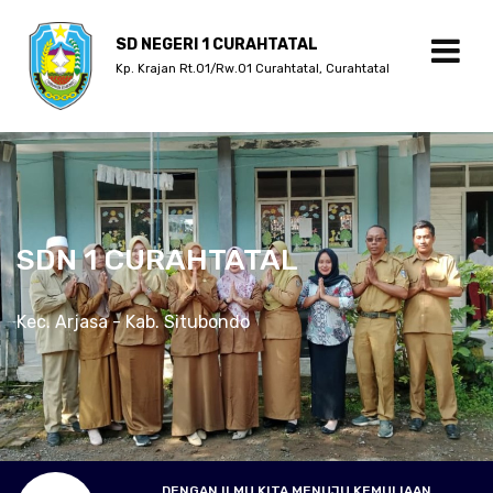
SD NEGERI 1 CURAHTATAL
Kp. Krajan Rt.01/Rw.01 Curahtatal, Curahtatal
SDN 1 CURAHTATAL
Kec. Arjasa - Kab. Situbondo
DENGAN ILMU KITA MENUJU KEMULIAAN