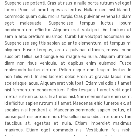
Suspendisse potenti. Cras at risus a nulla porta rutrum vel eget
lorem. Proin sit amet egestas lectus. Nullam nec nisl blandit,
commodo quam quis, mollis turpis. Cras pulvinar venenatis diam
eget malesuada. Suspendisse tempus luctus ipsum
condimentum efficitur. Aliquam erat volutpat. Vestibulum ut
sem a arcu pretium euismod. Curabitur volutpat accumsan ex.
Suspendisse sagittis sapien ac ante elementum, et tempus mi
aliquam. Fusce tempus, arcu a pulvinar ultricies, massa nunc
suscipit tellus, sed congue ex magna eu nulla. Aliquam ultrices
diam non risus vehicula, at dapibus enim euismod. Fusce
malesuada luctus dictum. Pellentesque non feugiat lectus. In
non felis velit. In sed laoreet dolor. Proin ut gravida lacus, nec
scelerisque lacus. Aliquam erat volutpat. Etiam vel odio sit amet
nisl fermentum condimentum. Pellentesque sit amet velit eget
metus rutrum cursus. In at eros nisl. Nam elementum enim sem,
id efficitur sapien rutrum sit amet. Maecenas efficitur eros ex, at
sodales nisl hendrerit a. Maecenas commodo sapien lectus, et
consequat nisi pretium non. Phasellus nunc odio, interdum vitae
faucibus at, egestas et nulla. Etiam imperdiet maximus
maximus. Etiam eget commodo nisi. Vestibulum felis nibh,