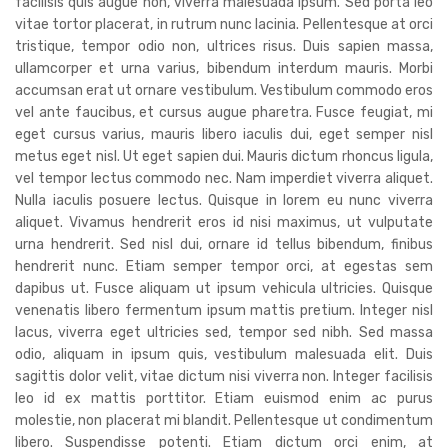
facilisis quis augue non, viverra malesuada ipsum. Sed porta leo
vitae tortor placerat, in rutrum nunc lacinia. Pellentesque at orci
tristique, tempor odio non, ultrices risus. Duis sapien massa,
ullamcorper et urna varius, bibendum interdum mauris. Morbi
accumsan erat ut ornare vestibulum. Vestibulum commodo eros
vel ante faucibus, et cursus augue pharetra. Fusce feugiat, mi
eget cursus varius, mauris libero iaculis dui, eget semper nisl
metus eget nisl. Ut eget sapien dui. Mauris dictum rhoncus ligula,
vel tempor lectus commodo nec. Nam imperdiet viverra aliquet.
Nulla iaculis posuere lectus. Quisque in lorem eu nunc viverra
aliquet. Vivamus hendrerit eros id nisi maximus, ut vulputate
urna hendrerit. Sed nisl dui, ornare id tellus bibendum, finibus
hendrerit nunc. Etiam semper tempor orci, at egestas sem
dapibus ut. Fusce aliquam ut ipsum vehicula ultricies. Quisque
venenatis libero fermentum ipsum mattis pretium. Integer nisl
lacus, viverra eget ultricies sed, tempor sed nibh. Sed massa
odio, aliquam in ipsum quis, vestibulum malesuada elit. Duis
sagittis dolor velit, vitae dictum nisi viverra non. Integer facilisis
leo id ex mattis porttitor. Etiam euismod enim ac purus
molestie, non placerat mi blandit. Pellentesque ut condimentum
libero. Suspendisse potenti. Etiam dictum orci enim, at