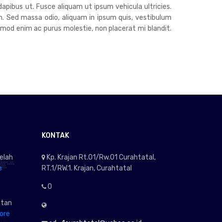
dapibus ut. Fusce aliquam ut ipsum vehicula ultricies.
h. Sed massa odio, aliquam in ipsum quis, vestibulum
euismod enim ac purus molestie, non placerat mi blandit.
KONTAK
elah
Kp. Krajan Rt.01/Rw.01 Curahtatal,
e
RT.1/RW.1. Krajan, Curahtatal
0
atan
ore