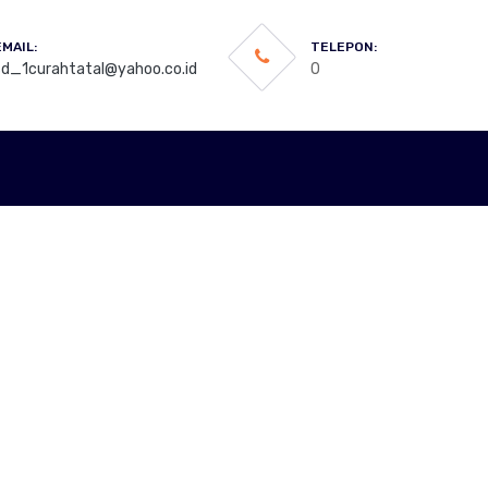
EMAIL:
TELEPON:
sd_1curahtatal@yahoo.co.id
0