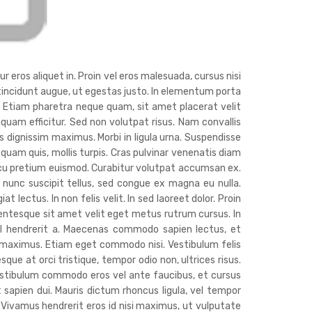
r eros aliquet in. Proin vel eros malesuada, cursus nisi
c tincidunt augue, ut egestas justo. In elementum porta
. Etiam pharetra neque quam, sit amet placerat velit
liquam efficitur. Sed non volutpat risus. Nam convallis
 dignissim maximus. Morbi in ligula urna. Suspendisse
 quam quis, mollis turpis. Cras pulvinar venenatis diam
cu pretium euismod. Curabitur volutpat accumsan ex.
nunc suscipit tellus, sed congue ex magna eu nulla.
lectus. In non felis velit. In sed laoreet dolor. Proin
lentesque sit amet velit eget metus rutrum cursus. In
isl hendrerit a. Maecenas commodo sapien lectus, et
s maximus. Etiam eget commodo nisi. Vestibulum felis
sque at orci tristique, tempor odio non, ultrices risus.
estibulum commodo eros vel ante faucibus, et cursus
t sapien dui. Mauris dictum rhoncus ligula, vel tempor
. Vivamus hendrerit eros id nisi maximus, ut vulputate