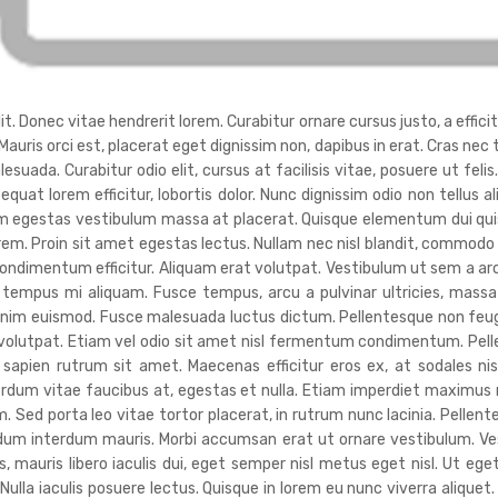
. Donec vitae hendrerit lorem. Curabitur ornare cursus justo, a efficitu
 Mauris orci est, placerat eget dignissim non, dapibus in erat. Cras ne
da. Curabitur odio elit, cursus at facilisis vitae, posuere ut felis
sequat lorem efficitur, lobortis dolor. Nunc dignissim odio non tellus a
uam egestas vestibulum massa at placerat. Quisque elementum dui quis
orem. Proin sit amet egestas lectus. Nullam nec nisl blandit, commodo
ndimentum efficitur. Aliquam erat volutpat. Vestibulum ut sem a ar
tempus mi aliquam. Fusce tempus, arcu a pulvinar ultricies, massa 
nim euismod. Fusce malesuada luctus dictum. Pellentesque non feugiat 
t volutpat. Etiam vel odio sit amet nisl fermentum condimentum. Pel
 sapien rutrum sit amet. Maecenas efficitur eros ex, at sodales n
terdum vitae faucibus at, egestas et nulla. Etiam imperdiet maximu
. Sed porta leo vitae tortor placerat, in rutrum nunc lacinia. Pellente
endum interdum mauris. Morbi accumsan erat ut ornare vestibulum. V
 mauris libero iaculis dui, eget semper nisl metus eget nisl. Ut ege
lla iaculis posuere lectus. Quisque in lorem eu nunc viverra aliquet