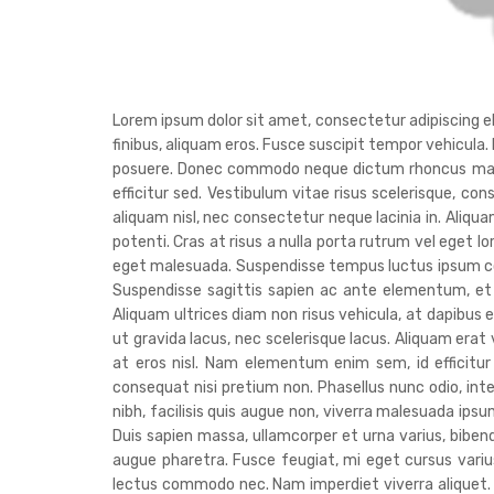
Lorem ipsum dolor sit amet, consectetur adipiscing elit
finibus, aliquam eros. Fusce suscipit tempor vehicula.
posuere. Donec commodo neque dictum rhoncus malesua
efficitur sed. Vestibulum vitae risus scelerisque, con
aliquam nisl, nec consectetur neque lacinia in. Aliq
potenti. Cras at risus a nulla porta rutrum vel eget l
eget malesuada. Suspendisse tempus luctus ipsum co
Suspendisse sagittis sapien ac ante elementum, et 
Aliquam ultrices diam non risus vehicula, at dapibus e
ut gravida lacus, nec scelerisque lacus. Aliquam era
at eros nisl. Nam elementum enim sem, id efficitur
consequat nisi pretium non. Phasellus nunc odio, in
nibh, facilisis quis augue non, viverra malesuada ipsum
Duis sapien massa, ullamcorper et urna varius, bib
augue pharetra. Fusce feugiat, mi eget cursus varius,
lectus commodo nec. Nam imperdiet viverra aliquet. Nu