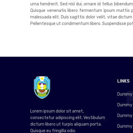
urna hendrerit. Sed nisl dui, ornare id tellus bibend
Quisque venenatis libero fermentum ipsum mattis pre
malesuada elit. Duis sagittis dolor velit, vitae dictum
Pellentesque ut condimentum libero. Suspendisse poten
LINKS
Dummy L
Dummy L
Lorem ipsum dolor sit amet,
Dummy L
consectetur adipiscing elit. Vestibulum
dictum libero ut turpis aliquam porta.
Dummy L
Quisque eu fringilla odio.