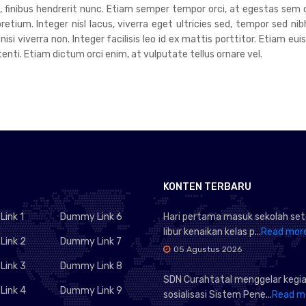
um, finibus hendrerit nunc. Etiam semper tempor orci, at egestas sem 
tium. Integer nisl lacus, viverra eget ultricies sed, tempor sed nib
 nisi viverra non. Integer facilisis leo id ex mattis porttitor. Etiam 
ti. Etiam dictum orci enim, at vulputate tellus ornare vel.
KONTEN TERBARU
ink 1
Dummy Link 6
Hari pertama masuk sekolah set
libur kenaikan kelas p...
Read mor
ink 2
Dummy Link 7
05 Agustus 2026
ink 3
Dummy Link 8
SDN Curahtatal menggelar kegi
ink 4
Dummy Link 9
sosialisasi Sistem Pene...
Read m