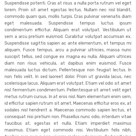
Suspendisse potenti. Cras at risus a nulla porta rutrum vel eget
lorem. Proin sit amet egestas lectus. Nullam nec nisl blandit,
commodo quam quis, mollis turpis. Cras pulvinar venenatis diam
eget malesuada. Suspendisse tempus luctus ipsum
condimentum efficitur. Aliquam erat volutpat. Vestibulum ut
sem a arcu pretium euismod. Curabitur volutpat accumsan ex.
Suspendisse sagittis sapien ac ante elementum, et tempus mi
aliquam. Fusce tempus, arcu a pulvinar ultricies, massa nunc
suscipit tellus, sed congue ex magna eu nulla. Aliquam ultrices
diam non risus vehicula, at dapibus enim euismod. Fusce
malesuada luctus dictum. Pellentesque non feugiat lectus. In
non felis velit. In sed laoreet dolor. Proin ut gravida lacus, nec
scelerisque lacus. Aliquam erat volutpat. Etiam vel odio sit amet
nisl fermentum condimentum. Pellentesque sit amet velit eget
metus rutrum cursus. In at eros nisl. Nam elementum enim sem,
id efficitur sapien rutrum sit amet. Maecenas efficitur eros ex, at
sodales nisl hendrerit a. Maecenas commodo sapien lectus, et
consequat nisi pretium non. Phasellus nunc odio, interdum vitae
faucibus at, egestas et nulla. Etiam imperdiet maximus
maximus. Etiam eget commodo nisi. Vestibulum felis nibh,