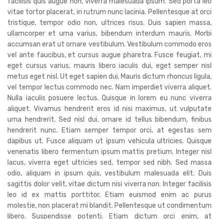
facilisis quis augue non, viverra malesuada ipsum. Sed porta leo
vitae tortor placerat, in rutrum nunc lacinia. Pellentesque at orci
tristique, tempor odio non, ultrices risus. Duis sapien massa,
ullamcorper et urna varius, bibendum interdum mauris. Morbi
accumsan erat ut ornare vestibulum. Vestibulum commodo eros
vel ante faucibus, et cursus augue pharetra. Fusce feugiat, mi
eget cursus varius, mauris libero iaculis dui, eget semper nisl
metus eget nisl. Ut eget sapien dui. Mauris dictum rhoncus ligula,
vel tempor lectus commodo nec. Nam imperdiet viverra aliquet.
Nulla iaculis posuere lectus. Quisque in lorem eu nunc viverra
aliquet. Vivamus hendrerit eros id nisi maximus, ut vulputate
urna hendrerit. Sed nisl dui, ornare id tellus bibendum, finibus
hendrerit nunc. Etiam semper tempor orci, at egestas sem
dapibus ut. Fusce aliquam ut ipsum vehicula ultricies. Quisque
venenatis libero fermentum ipsum mattis pretium. Integer nisl
lacus, viverra eget ultricies sed, tempor sed nibh. Sed massa
odio, aliquam in ipsum quis, vestibulum malesuada elit. Duis
sagittis dolor velit, vitae dictum nisi viverra non. Integer facilisis
leo id ex mattis porttitor. Etiam euismod enim ac purus
molestie, non placerat mi blandit. Pellentesque ut condimentum
libero. Suspendisse potenti. Etiam dictum orci enim, at