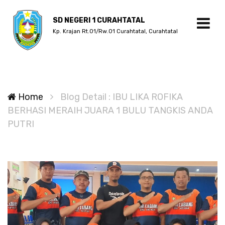
SD NEGERI 1 CURAHTATAL
Kp. Krajan Rt.01/Rw.01 Curahtatal, Curahtatal
Home
Blog Detail : IBU LIKA ROFIKA
BERHASI MERAIH JUARA 1 BULU TANGKIS ANDA
PUTRI